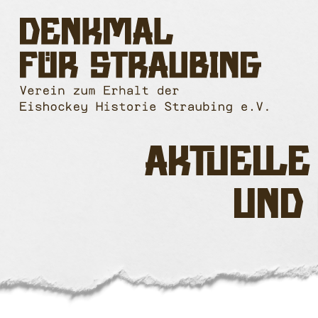
zum
zum
zum
Hauptmenu
Seiteninhalt
Footer
Aktuelle
und 