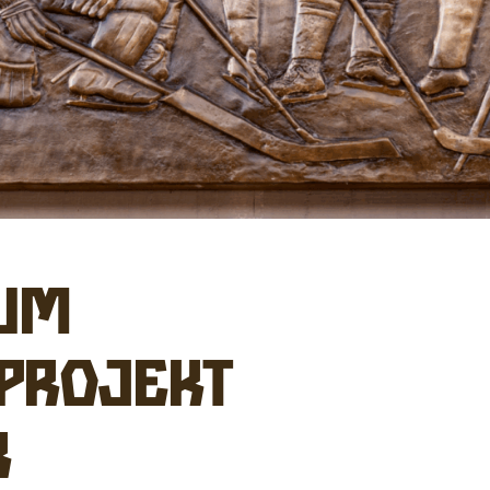
zum
 Projekt
r