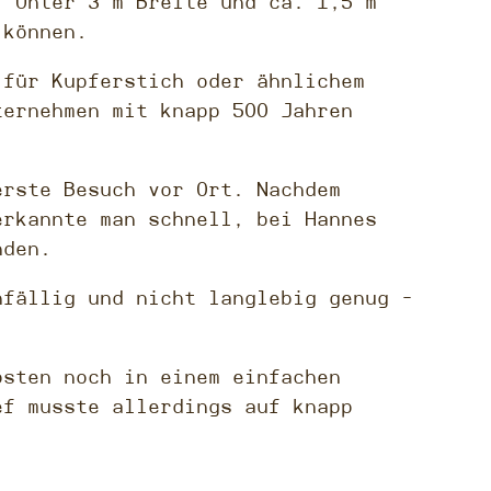
. Unter 3 m Breite und ca. 1,5 m
 können.
 für Kupferstich oder ähnlichem
ternehmen mit knapp 500 Jahren
erste Besuch vor Ort. Nachdem
erkannte man schnell, bei Hannes
nden.
nfällig und nicht langlebig genug –
osten noch in einem einfachen
ef musste allerdings auf knapp